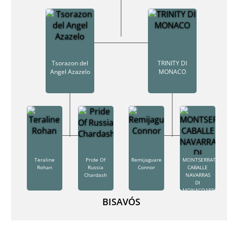
Tsorazon del
TRINITY DI
Angel Azazelo
MONACO
Teraline
Pride Of
Remijaguare
MONTSERRAT
Rohan
Russia
Connor
CABALLE
Chardash
NAVARRAS
DI
MONACOARRAS
BISAVÓS