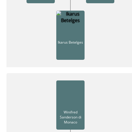
Ikarus Betelges
Winifred
Sanderson di
Monaco