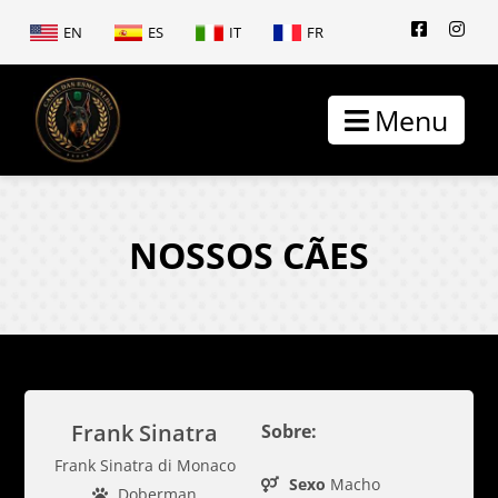
EN
ES
IT
FR
Menu
NOSSOS CÃES
Frank Sinatra
Sobre:
Frank Sinatra di Monaco
Sexo
Macho
Doberman