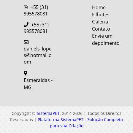
+55 (31)
Home
995578081
Filhotes
Galeria
+55 (31)
Contato
995578081
Envie um
depoimento
daniels_lope
s@hotmail.c
om
Esmeraldas -
MG
Copyright ©
SistemaPET
, 2014-2026 | Todos os Direitos
Reservados |
Plataforma SistemaPET - Solução Completa
para sua Criação