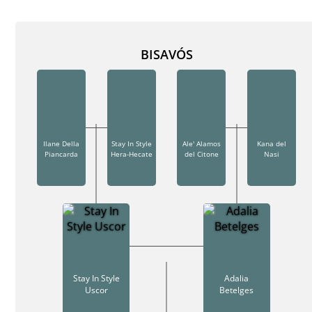
BISAVÓS
Ilane Della
Stay In Style
Ale' Alamos
Kana del
Piancarda
Hera-Hecate
del Citone
Nasi
Stay In Style
Adalia
Uscor
Betelges