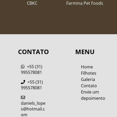
CBKC
Farmina Pet Foods
CONTATO
MENU
+55 (31)
Home
995578081
Filhotes
Galeria
+55 (31)
Contato
995578081
Envie um
depoimento
daniels_lope
s@hotmail.c
om