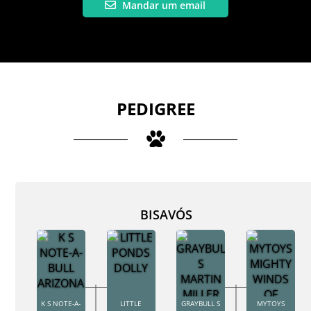
Mandar um email
PEDIGREE
BISAVÓS
K S NOTE-A-
LITTLE
GRAYBULL S
MYTOYS