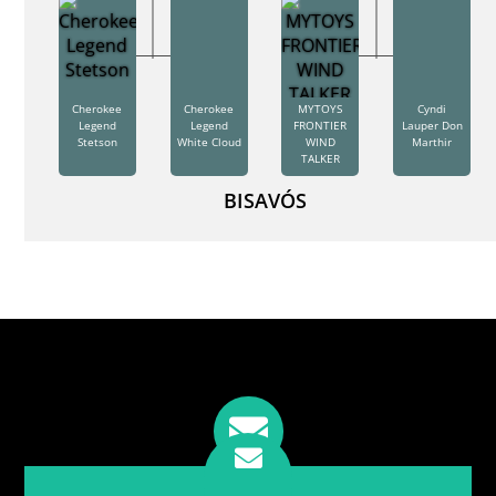
Cherokee
Cherokee
MYTOYS
Cyndi
Legend
Legend
FRONTIER
Lauper Don
Stetson
White Cloud
WIND
Marthir
TALKER
BISAVÓS