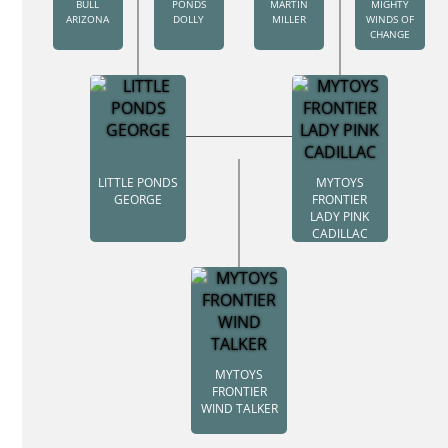
BULL
PONDS
MARTIN
MIGHTY
ARIZONA
DOLLY
MILLER
WINDS OF
CHANGE
LITTLE PONDS
MYTOYS
GEORGE
FRONTIER
LADY PINK
CADILLAC
MYTOYS
FRONTIER
WIND TALKER