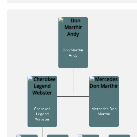
Don Marthir
Andy
Cherokee
Mercedes Don
Legend
Marthir
Webster