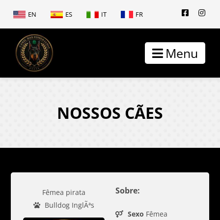
EN
ES
IT
FR
Menu
NOSSOS CÃES
Sobre:
Fêmea pirata
Bulldog InglÃªs
Sexo
Fêmea