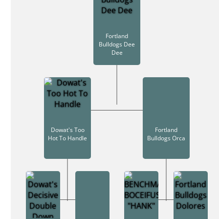
Fortland
Bulldogs Dee
Dee
Dowat's Too
Fortland
Hot To Handle
Bulldogs Orca