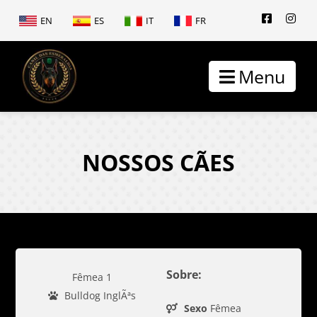
EN
ES
IT
FR
Menu
NOSSOS CÃES
Sobre:
Fêmea 1
Bulldog InglÃªs
Sexo
Fêmea