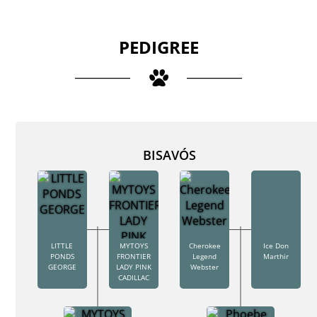
PEDIGREE
BISAVÓS
LITTLE
MYTOYS
Cherokee
Ice Don
PONDS
FRONTIER
Legend
Marthir
GEORGE
LADY PINK
Webster
CADILLAC