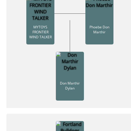
MYTOYS
Phoebe Don
FRONTIER
Marthir
WIND TALKER
Don Marthir
Dylan