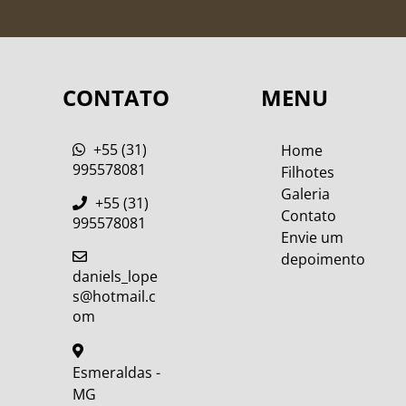
CONTATO
MENU
+55 (31)
Home
995578081
Filhotes
Galeria
+55 (31)
Contato
995578081
Envie um
depoimento
daniels_lope
s@hotmail.c
om
Esmeraldas -
MG