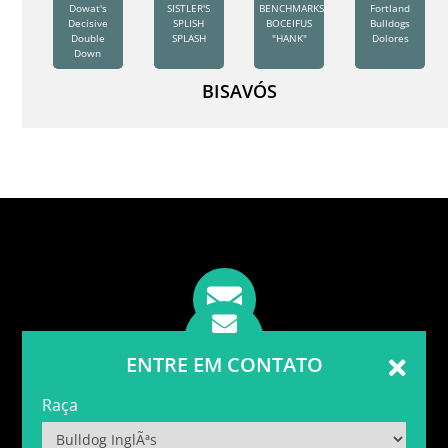
Dowat's
SISTLER'S
BENCHMARKS
Fortland
Decisive
SPLISH
BOCEIFUS
Bulldogs
Double
SPLASH
"HANK"
Dolores
Down
BISAVÓS
ENTRE EM CONTATO
Raça