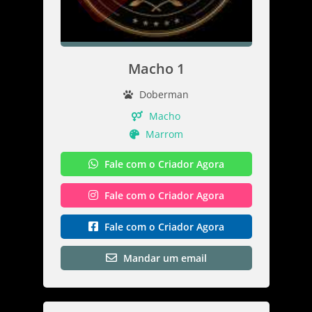
Macho 1
Doberman
Macho
Marrom
Fale com o Criador Agora
Fale com o Criador Agora
Fale com o Criador Agora
Mandar um email