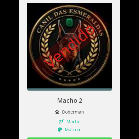
Vendido
Macho 2
Doberman
Macho
Marrom