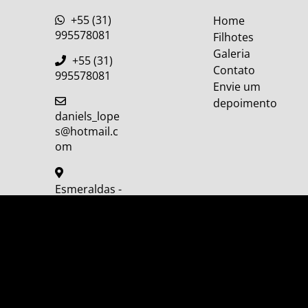
+55 (31)
Home
995578081
Filhotes
Galeria
+55 (31)
Contato
995578081
Envie um
depoimento
daniels_lope
s@hotmail.c
om
Esmeraldas -
MG
Copyright ©
SistemaPET
, 2014-2026 | Todos os Direitos
Reservados |
Plataforma SistemaPET - Solução Completa
para sua Criação