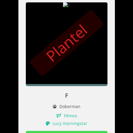
Plantel
F
Doberman
Fêmea
Lucy morningstar