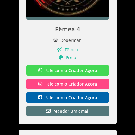
Fêmea 4
Doberman
Fêmea
Preta
Fale com o Criador Agora
Fale com o Criador Agora
Fale com o Criador Agora
Mandar um email