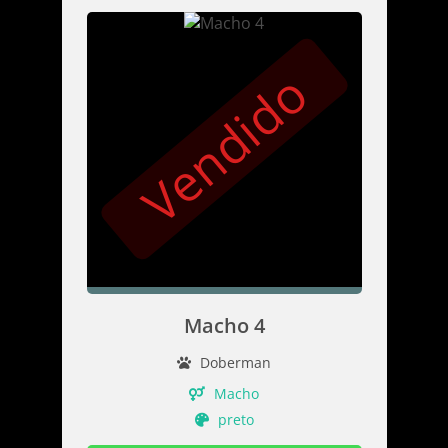
Vendido
Macho 4
Doberman
Macho
preto