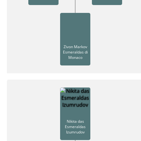
Zivon Markov
Esmeraldas di
Monaco
Nikita das
Esmeraldas
Izumrudov