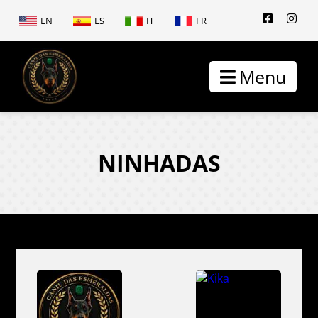
EN
ES
IT
FR
Menu
NINHADAS