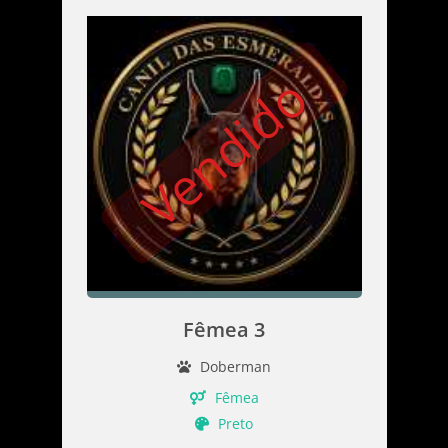
Vendido
Fêmea 3
Doberman
Fêmea
Preto