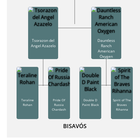
Tsorazon del
Dauntless
Angel Azazelo
Ranch
American
Oxygen
Teraline
Pride Of
Double D
Spirit of The
Rohan
Russia
Paint Black
Braves
Chardash
Rihanna
BISAVÓS