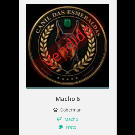
Vendido
Macho 6
Doberman
Macho
Preto