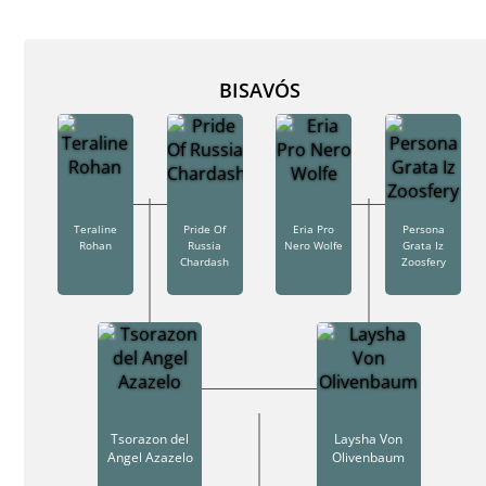
BISAVÓS
Teraline
Pride Of
Eria Pro
Persona
Rohan
Russia
Nero Wolfe
Grata Iz
Chardash
Zoosfery
Tsorazon del
Laysha Von
Angel Azazelo
Olivenbaum