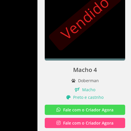
Vendido
Macho 4
Doberman
Macho
Preto e castnho
Fale com o Criador Agora
Fale com o Criador Agora