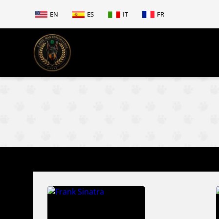
EN
ES
IT
FR