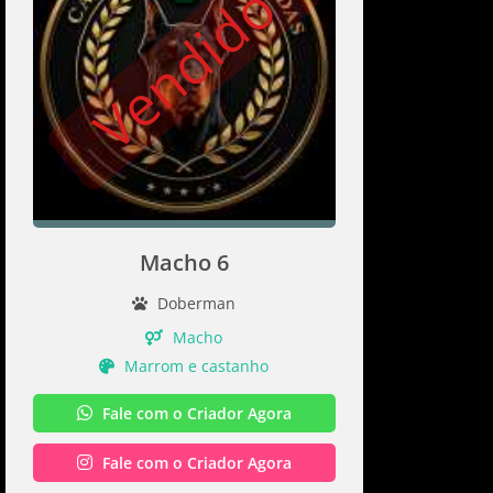
Vendido
Macho 6
Doberman
Macho
Marrom e castanho
Fale com o Criador Agora
Fale com o Criador Agora