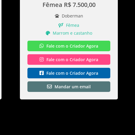
Fêmea R$ 7.500,00
Doberman
Fêmea
Marrom e castanho
Fale com o Criador Agora
Fale com o Criador Agora
Fale com o Criador Agora
Mandar um email