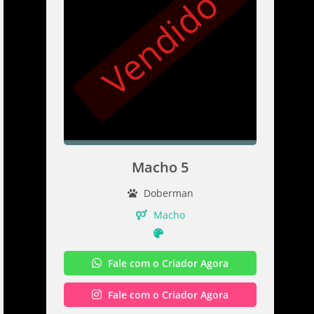
Vendido
Macho 5
Doberman
Macho
Fale com o Criador Agora
Fale com o Criador Agora