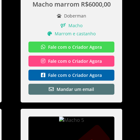
Macho marrom R$6000,00
Doberman
Macho
Marrom e castanho
Fale com o Criador Agora
Fale com o Criador Agora
Fale com o Criador Agora
Mandar um email