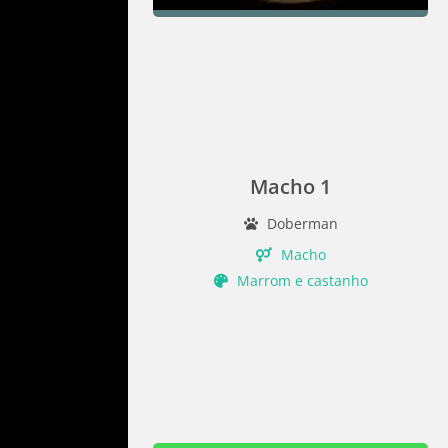
Macho 1
Doberman
Macho
Marrom e castanho